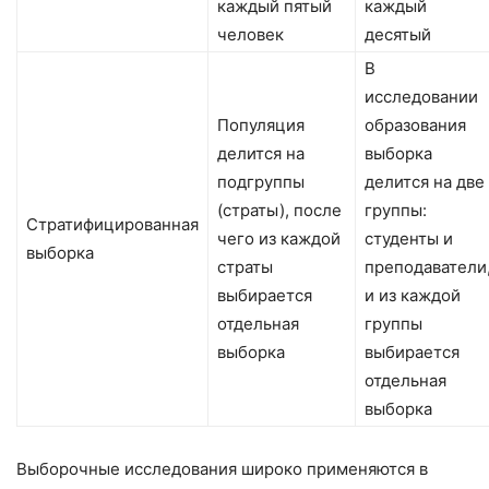
каждый пятый
каждый
человек
десятый
В
исследовании
Популяция
образования
делится на
выборка
подгруппы
делится на две
(страты), после
группы:
Стратифицированная
чего из каждой
студенты и
выборка
страты
преподаватели
выбирается
и из каждой
отдельная
группы
выборка
выбирается
отдельная
выборка
Выборочные исследования широко применяются в